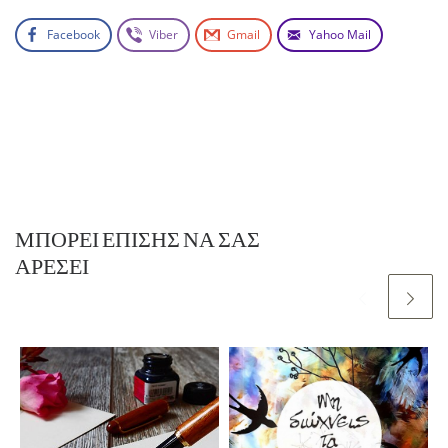
Facebook
Viber
Gmail
Yahoo Mail
ΜΠΟΡΕΊ ΕΠΊΣΗΣ ΝΑ ΣΑΣ
ΑΡΈΣΕΙ