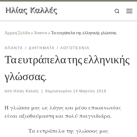
Μετάβαση στο περιεχόμενο
Search
Μεν
Αρχική Σελίδα
»
Άπαντα
»
Τα ευτράπελα της ελληνικής γλώσσας.
ΆΠΑΝΤΑ
ΔΙΗΓΉΜΑΤΑ
ΛΟΓΟΤΕΧΝΊΑ
Τα ευτράπελα της ελληνικής
γλώσσας.
από
Ηλίας Καλλές
|
δημοσιευμένο
14 Μαρτίου 2019
Η γλώσσα μας ως λόγος και μέσο επικοινωνίας
είναι αξιοθαύμαστη και πολύ παιγνιδιάρα.
Τα ευτράπελα της γλώσσας μας