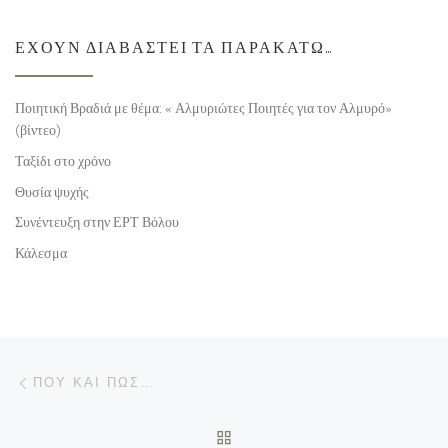
ΈΧΟΥΝ ΔΙΑΒΑΣΤΕΊ ΤΑ ΠΑΡΑΚΆΤΩ…
Ποιητική Βραδιά με θέμα: « Αλμυριώτες Ποιητές για τον Αλμυρό»
(βίντεο)
Ταξίδι στο χρόνο
Θυσία ψυχής
Συνέντευξη στην ΕΡΤ Βόλου
Κάλεσμα
Προηγούμενο άρθρο
Πλοήγηση δημοσιεύσεων
ΠΟΎ ΚΑΙ ΠΏΣ…
ΠΊΣΩ ΣΤΗΝ ΛΊΣΤΑ ΆΡΘΡΩ