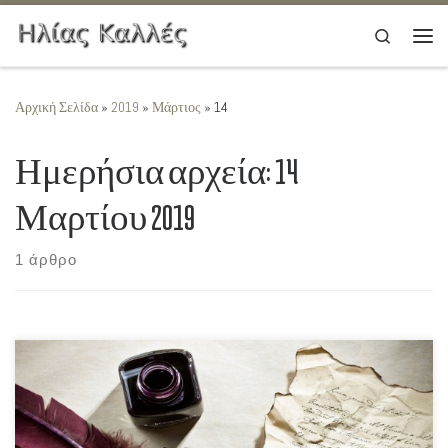
Μετάβαση στο περιεχόμενο
Search
Μεν
Αρχική Σελίδα
»
2019
»
Μάρτιος
»
14
Ημερήσια αρχεία:
14
Μαρτίου 2019
1 άρθρο