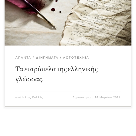
ΆΠΑΝΤΑ
ΔΙΗΓΉΜΑΤΑ
ΛΟΓΟΤΕΧΝΊΑ
Τα ευτράπελα της ελληνικής
γλώσσας.
από
Ηλίας Καλλές
δημοσιευμένο
14 Μαρτίου 2019