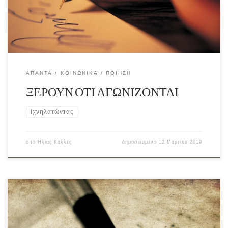
ΆΠΑΝΤΑ
ΚΟΙΝΩΝΙΚΆ
ΠΟΊΗΣΗ
ΞΕΡΟΥΝ ΟΤΙ ΑΓΩΝΙΖΟΝΤΑΙ
Ιχνηλατώντας
από
Ηλίας Καλλές
δημοσιευμένο
12 Μαρτίου 2019