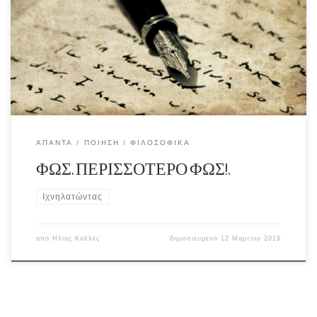
ΆΠΑΝΤΑ
ΠΟΊΗΣΗ
ΦΙΛΟΣΟΦΙΚΆ
ΦΩΣ. ΠΕΡΙΣΣΟΤΕΡΟ ΦΩΣ!.
Ιχνηλατώντας
από
Ηλίας Καλλές
δημοσιευμένο
12 Μαρτίου 2019