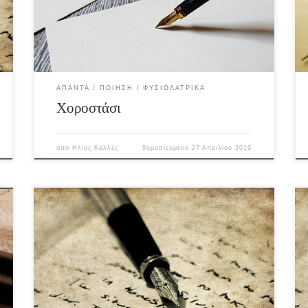
ΆΠΑΝΤΑ
ΠΟΊΗΣΗ
ΦΥΣΙΟΛΑΤΡΙΚΆ
Χοροστάσι
από
Ηλίας Καλλές
δημοσιευμένο
27 Απριλίου 2019