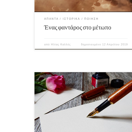
ΆΠΑΝΤΑ
ΙΣΤΟΡΙΚΆ
ΠΟΊΗΣΗ
Ένας φαντάρος στο μέτωπο
από
Ηλίας Καλλές
δημοσιευμένο
12 Απριλίου 2019