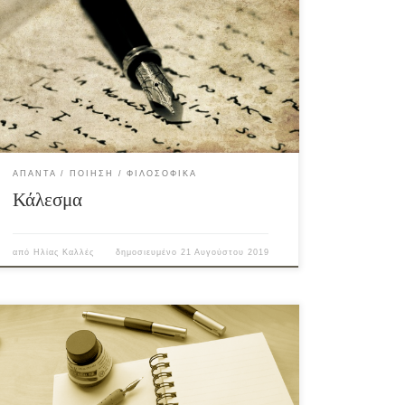
ΆΠΑΝΤΑ
ΠΟΊΗΣΗ
ΦΙΛΟΣΟΦΙΚΆ
Κάλεσμα
από
Ηλίας Καλλές
δημοσιευμένο
21 Αυγούστου 2019