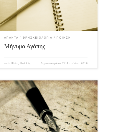
ΆΠΑΝΤΑ
ΘΡΗΣΚΕΙΟΛΟΓΊΑ
ΠΟΊΗΣΗ
Μήνυμα Αγάπης
από
Ηλίας Καλλές
δημοσιευμένο
27 Απριλίου 2019