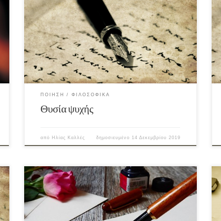
ΠΟΊΗΣΗ
ΦΙΛΟΣΟΦΙΚΆ
Θυσία ψυχής
από
Ηλίας Καλλές
δημοσιευμένο
14 Δεκεμβρίου 2019