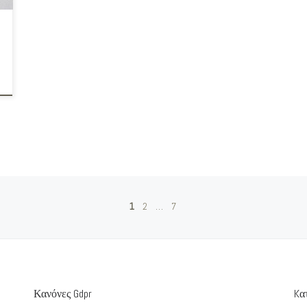
1
2
…
7
Κανόνες Gdpr
Kα