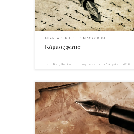
ΆΠΑΝΤΑ
ΠΟΊΗΣΗ
ΦΙΛΟΣΟΦΙΚΆ
Κάμπος φωτιά
από
Ηλίας Καλλές
δημοσιευμένο
27 Απριλίου 2019