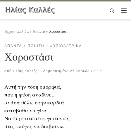
Μετάβαση στο περιεχόμενο
Search
Μεν
Αρχική Σελίδα
»
Άπαντα
»
Χοροστάσι
ΆΠΑΝΤΑ
ΠΟΊΗΣΗ
ΦΥΣΙΟΛΑΤΡΙΚΆ
Χοροστάσι
από
Ηλίας Καλλές
|
δημοσιευμένο
27 Απριλίου 2019
Αυτή την τόση ομορφιά,
που η φύση αναδίνει,
ανάσα θέλω στην καρδιά
κατάβαθα να γίνει.
Να περπατώ στις γειτονιές,
στις ρούγες να διαβαίνω,