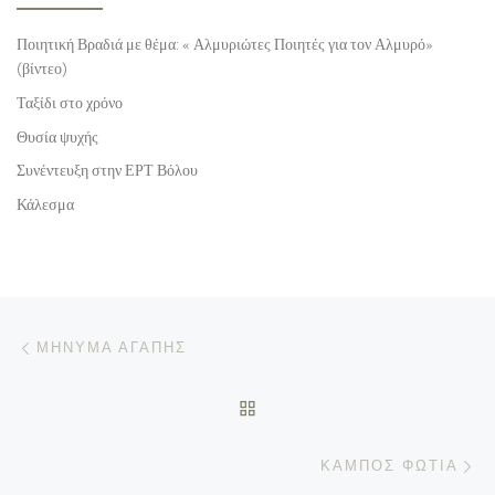
Ποιητική Βραδιά με θέμα: « Αλμυριώτες Ποιητές για τον Αλμυρό»
(βίντεο)
Ταξίδι στο χρόνο
Θυσία ψυχής
Συνέντευξη στην ΕΡΤ Βόλου
Κάλεσμα
Προηγούμενο άρθρο
Πλοήγηση δημοσιεύσεων
ΜΉΝΥΜΑ ΑΓΆΠΗΣ
ΠΊΣΩ ΣΤΗΝ ΛΊΣΤΑ ΆΡΘΡΩ
Επ
ΚΆΜΠΟΣ ΦΩΤΙΆ