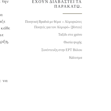
 την
ΈΧΟΥΝ ΔΙΑΒΑΣΤΕΊ ΤΑ
ΠΑΡΑΚΆΤΩ…
τα
αζε
Ποιητική Βραδιά με θέμα: « Αλμυριώτες
Ποιητές για τον Αλμυρό» (βίντεο)
 κάθε
με
Ταξίδι στο χρόνο
ρξη,
Θυσία ψυχής
Συνέντευξη στην ΕΡΤ Βόλου
Κάλεσμα
ε να