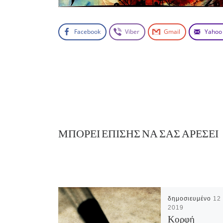
Facebook
Viber
Gmail
Yahoo
ΜΠΟΡΕΊ ΕΠΊΣΗΣ ΝΑ ΣΑΣ ΑΡΈΣΕΙ
δημοσιευμένο
12
2019
Κορφή