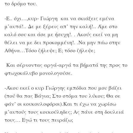
το δρόμο του.
-Ε.. όχι…,κυρ- Γιώργη και να σκιάξεις εμένα
μ’αυτά!.. Δε με ξέρεις απ’ την καλή!.. Άμε στο
καλό σου και άσε με ήσυχη!. . Ακούς εκεί να μη
θέλει να με δει προκομμένη!. .Να μην πάω στην
Αθήνα…Τόσο ζήλεψε; Ε; τόσο ζήλεψε;
Και σέρνοντας αργά-αργά τα βήματά της προς το
φτωχοκάλυβο μονολογούσε.
-Άκου εκεί ο κυρ Γιώργης εμπόδια που μου βάζει
(πού θα πας Βάγια; Στο στόμα του λύκου; Θα σε
φάν’ οι κουκουλοφόροι).Και τι έχω να χωρίσω
μ’αυτούς τους κουκούληδες; Ας πάνε στη δουλειά
τους… Εγώ τι τους πειράζω;