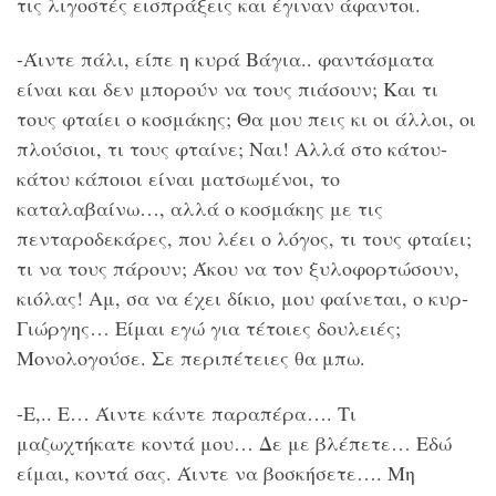
τις λιγοστές εισπράξεις και έγιναν άφαντοι.
-Άιντε πάλι, είπε η κυρά Βάγια.. φαντάσματα
είναι και δεν μπορούν να τους πιάσουν; Και τι
τους φταίει ο κοσμάκης; Θα μου πεις κι οι άλλοι, οι
πλούσιοι, τι τους φταίνε; Ναι! Αλλά στο κάτου-
κάτου κάποιοι είναι ματσωμένοι, το
καταλαβαίνω…, αλλά ο κοσμάκης με τις
πενταροδεκάρες, που λέει ο λόγος, τι τους φταίει;
τι να τους πάρουν; Άκου να τον ξυλοφορτώσουν,
κιόλας! Αμ, σα να έχει δίκιο, μου φαίνεται, ο κυρ-
Γιώργης… Είμαι εγώ για τέτοιες δουλειές;
Μονολογούσε. Σε περιπέτειες θα μπω.
-Ε,.. Ε… Άιντε κάντε παραπέρα…. Τι
μαζωχτήκατε κοντά μου… Δε με βλέπετε… Εδώ
είμαι, κοντά σας. Άιντε να βοσκήσετε…. Μη