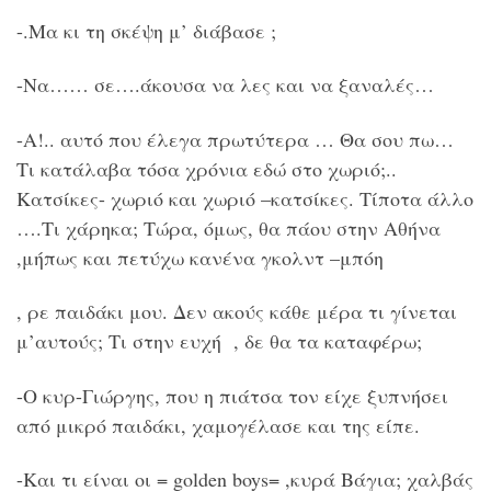
-.Μα κι τη σκέψη μ’ διάβασε ;
-Να…… σε….άκουσα να λες και να ξαναλές…
-Α!.. αυτό που έλεγα πρωτύτερα … Θα σου πω…
Τι κατάλαβα τόσα χρόνια εδώ στο χωριό;..
Κατσίκες- χωριό και χωριό –κατσίκες. Τίποτα άλλο
….Τι χάρηκα; Τώρα, όμως, θα πάου στην Αθήνα
,μήπως και πετύχω κανένα γκολντ –μπόη
, ρε παιδάκι μου. Δεν ακούς κάθε μέρα τι γίνεται
μ’αυτούς; Τι στην ευχή , δε θα τα καταφέρω;
-Ο κυρ-Γιώργης, που η πιάτσα τον είχε ξυπνήσει
από μικρό παιδάκι, χαμογέλασε και της είπε.
-Και τι είναι οι = golden boys= ,κυρά Βάγια; χαλβάς