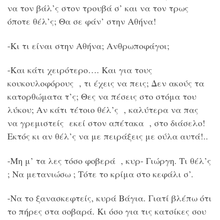
να τον βάλ’ς στον τρουβά σ’ και να τον τρως
όποτε θέλ’ς; Θα σε φάν’ στην Αθήνα!
-Κι τι είναι στην Αθήνα; Ανθρωποφάγοι;
-Και κάτι χειρότερο…. Και για τους
κουκουλοφόρους , τι έχεις να πεις; Δεν ακούς τα
κατορθώματα τ’ς; Θες να πέσεις στο στόμα του
λύκου; Αν κάτι τέτοιο θέλ’ς , καλύτερα να πας
να γρεμιστείς εκεί στον απέτακα , στο διάσελο!
Εκτός κι αν θέλ’ς να με πειράξεις με ούλα αυτά!..
-Μη μ’ τα λες τόσο φοβερά , κυρ- Γιώργη. Τι θέλ’ς
; Να μετανιώσω ; Τότε το κρίμα στο κεφάλι σ’.
-Να το ξανασκεφτείς, κυρά Βάγια. Γιατί βλέπω ότι
το πήρες στα σοβαρά. Κι όσο για τις κατσίκες σου