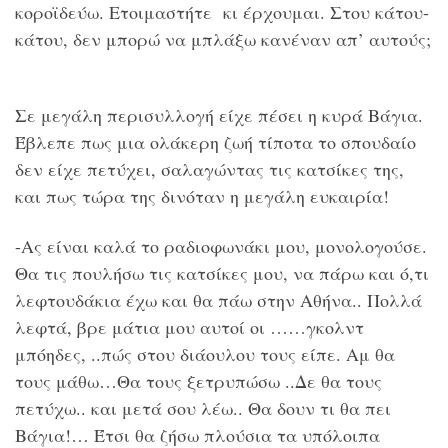
κοροϊδεύω. Ετοιμαστήτε κι έρχουμαι. Στου κάτου-
κάτου, δεν μπορώ να μπλάξω κανέναν απ’ αυτούς;
Σε μεγάλη περισυλλογή είχε πέσει η κυρά Βάγια.
Έβλεπε πως μια ολάκερη ζωή τίποτα το σπουδαίο
δεν είχε πετύχει, σαλαγώντας τις κατσίκες της,
και πως τώρα της δινόταν η μεγάλη ευκαιρία!
-Ας είναι καλά το ραδιοφωνάκι μου, μονολογούσε.
Θα τις πουλήσω τις κατσίκες μου, να πάρω και ό,τι
λεφτουδάκια έχω και θα πάω στην Αθήνα.. Πολλά
λεφτά, βρε μάτια μου αυτοί οι ……γκολντ
μπόηδες, ..πώς στου διάουλου τους είπε. Αμ θα
τους μάθω…Θα τους ξετρυπώσω ..Δε θα τους
πετύχω.. και μετά σου λέω.. Θα δουν τι θα πει
Βάγια!… Έτσι θα ζήσω πλούσια τα υπόλοιπα