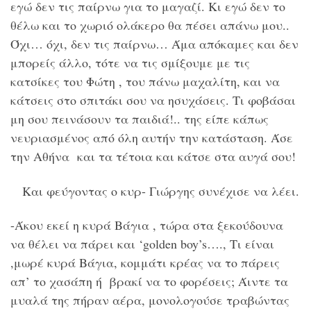
εγώ δεν τις παίρνω για το μαγαζί. Κι εγώ δεν το
θέλω και το χωριό ολάκερο θα πέσει απάνω μου..
Όχι… όχι, δεν τις παίρνω… Άμα απόκαμες και δεν
μπορείς άλλο, τότε να τις σμίξουμε με τις
κατσίκες του Φώτη , του πάνω μαχαλίτη, και να
κάτσεις στο σπιτάκι σου να ησυχάσεις. Τι φοβάσαι
μη σου πεινάσουν τα παιδιά!.. της είπε κάπως
νευριασμένος από όλη αυτήν την κατάσταση. Άσε
την Αθήνα και τα τέτοια και κάτσε στα αυγά σου!
Και φεύγοντας ο κυρ- Γιώργης συνέχισε να λέει.
-Άκου εκεί η κυρά Βάγια , τώρα στα ξεκούδουνα
να θέλει να πάρει και ‘golden boy’s…., Τι είναι
,μωρέ κυρά Βάγια, κομμάτι κρέας να το πάρεις
απ’ το χασάπη ή βρακί να το φορέσεις; Άιντε τα
μυαλά της πήραν αέρα, μονολογούσε τραβώντας