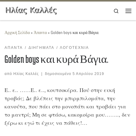
Μετάβαση στο περιεχόμενο
Search
Μεν
Αρχική Σελίδα
»
Άπαντα
»
Golden boys και κυρά Βάγια.
ΆΠΑΝΤΑ
ΔΙΗΓΉΜΑΤΑ
ΛΟΓΟΤΕΧΝΊΑ
Golden boys και κυρά Βάγια.
από
Ηλίας Καλλές
|
δημοσιευμένο
5 Απριλίου 2019
Ε.. ε.. ……Ε.. ε.., κουτσοκέρα. Πού στην ευκή
τραβάς; Δε βλέπεις την μπιρμπιλομάτα, την
κανούτα, που πάει στο μονοπάτι και τραβάει για
το μαντρί; Μη σε φτάσω, κακομοίρα μου…….., δεν
ξέρω κι εγώ τι έχεις να πάθεις!…