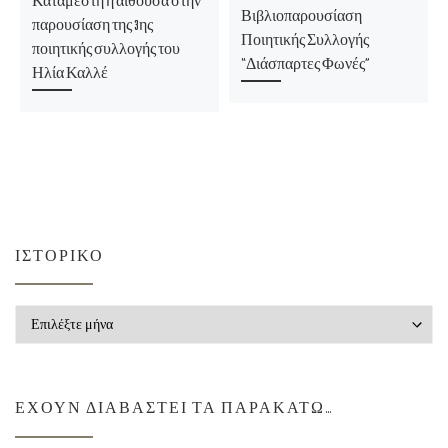
Κατάμεστη η αίθουσα στην
Βιβλιοπαρουσίαση
παρουσίαση της 3ης
Ποιητικής Συλλογής
ποιητικής συλλογής του
“Διάσπαρτες Φωνές”
Ηλία Καλλέ
ΙΣΤΟΡΙΚΌ
Ιστορικό
ΈΧΟΥΝ ΔΙΑΒΑΣΤΕΊ ΤΑ ΠΑΡΑΚΆΤΩ…