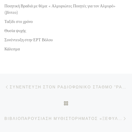
Ποιητική Βραδιά με θέμα: « Αλμυριώτες Ποιητές για τον Αλμυρό»
(βίντεο)
Ταξίδι στο χρόνο
Θυσία ψυχής
Συνέντευξη στην ΕΡΤ Βόλου
Κάλεσμα
Προηγούμενο άρθρο
Πλοήγηση δημοσιεύσεων
ΣΥΝΈΝΤΕΥΞΗ ΣΤΟΝ ΡΑΔΙΟΦΩΝΙΚΌ ΣΤΑΘΜΌ “ΡΑΔΙΟ 1” ΒΌΛΟΥ
ΠΊΣΩ ΣΤΗΝ ΛΊΣΤΑ ΆΡΘΡΩ
Επ
ΒΙΒΛΙΟΠΑΡΟΥΣΊΑΣΗ ΜΥΘΙΣΤΟΡΉΜΑΤΟΣ «ΞΕΦΥΛΛΊΖΟΝΤΑΣ ΤΟ ΆΓΡΑΦΟ ΒΙΒΛΊΟ»