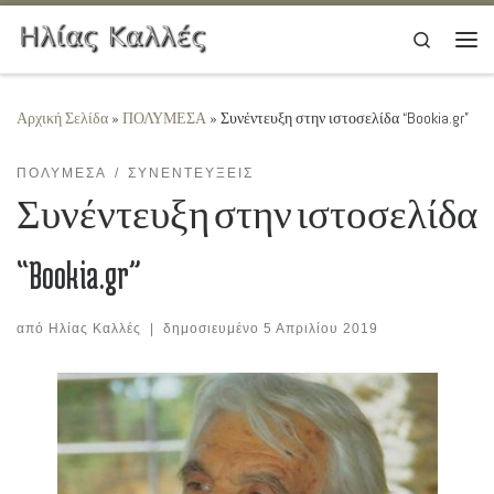
Μετάβαση στο περιεχόμενο
Search
Μεν
Αρχική Σελίδα
»
ΠΟΛΥΜΕΣΑ
»
Συνέντευξη στην ιστοσελίδα “Bookia.gr”
ΠΟΛΥΜΕΣΑ
ΣΥΝΕΝΤΕΥΞΕΙΣ
Συνέντευξη στην ιστοσελίδα
“Bookia.gr”
από
Ηλίας Καλλές
|
δημοσιευμένο
5 Απριλίου 2019