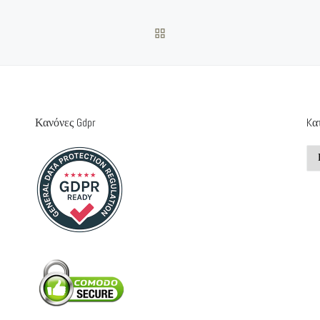
ΠΊΣΩ ΣΤΗΝ ΛΊΣΤΑ ΆΡΘΡΩ
Κανόνες Gdpr
Kα
Kα