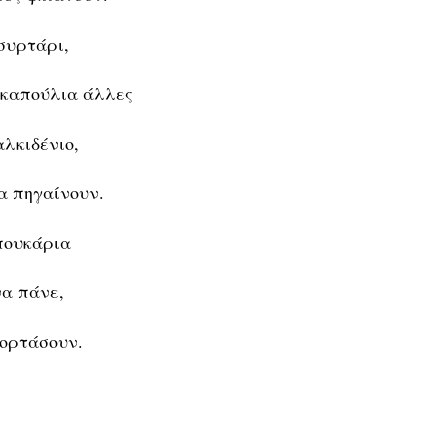
συρτάρι,
 καπούλια άλλες
αλκιδένιο,
α πηγαίνουν.
πουκάρια
να πάνε,
ιορτάσουν.