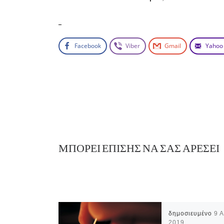
Facebook
Viber
Gmail
Yahoo
ΜΠΟΡΕΊ ΕΠΊΣΗΣ ΝΑ ΣΑΣ ΑΡΈΣΕΙ
δημοσιευμένο
9 
2019