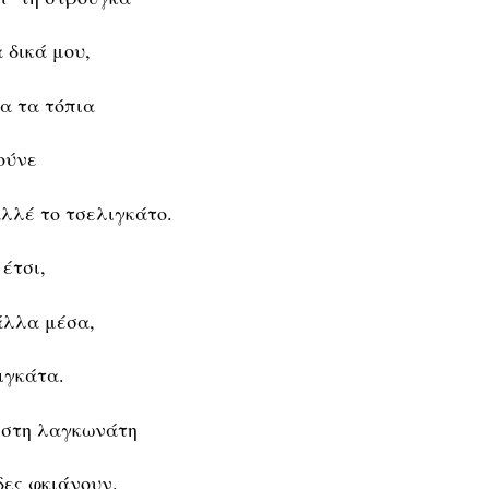
 δικά μου,
α τα τόπια
ούνε
αλλέ το τσελιγκάτο.
έτσι,
 άλλα μέσα,
ιγκάτα.
 στη λαγκωνάτη
δες φκιάνουν.