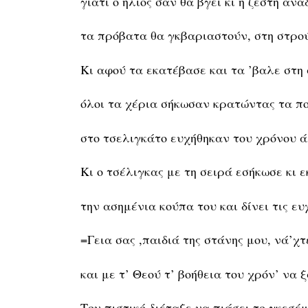
γιατί ο ήλιος σαν θα βγει κι η ζέστη ανα
τα πρόβατα θα γκβαριαστούν, στη στρού
Κι αφού τα εκατέβασε και τα ’βαλε στη
όλοι τα χέρια σήκωσαν κρατώντας τα πο
στο τσελιγκάτο ευχήθηκαν του χρόνου 
Κι ο τσέλιγκας με τη σειρά εσήκωσε κι ε
την ασημένια κούπα του και δίνει τις ευ
=Γεια σας ,παιδιά της στάνης μου, νά’χτε
και με τ’ Θεού τ’ βοήθεια του χρόν’ να 
Τον πιστικό διέταξε να πιάσει το γκεσέμ