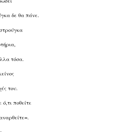
δώσει
γκα δε θα πάνε.
 στρούγκα
τήρια,
άλλα τόσα.
κείνος
χές του.
 ό,τι ποθείτε
ξαναρθείτε=.
ι,