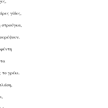
χες,
άρες γίδες,
η στρούγκα,
κουρέψουν.
αφέντη
ότα
 το γρέκι.
πλάση,
ι,