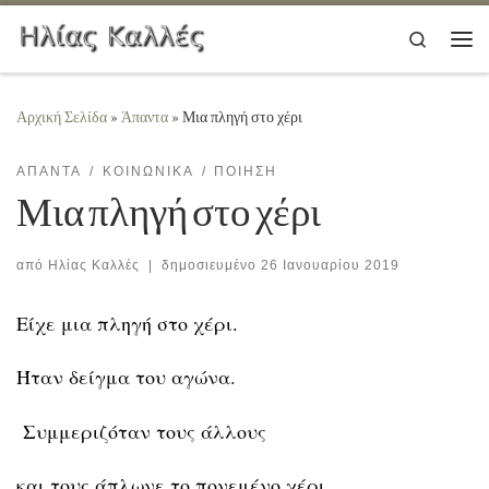
Μετάβαση στο περιεχόμενο
Search
Μεν
Αρχική Σελίδα
»
Άπαντα
»
Μια πληγή στο χέρι
ΆΠΑΝΤΑ
ΚΟΙΝΩΝΙΚΆ
ΠΟΊΗΣΗ
Μια πληγή στο χέρι
από
Ηλίας Καλλές
|
δημοσιευμένο
26 Ιανουαρίου 2019
Είχε μια πληγή στο χέρι.
Ήταν δείγμα του αγώνα.
Συμμεριζόταν τους άλλους
και τους άπλωνε το πονεμένο χέρι.