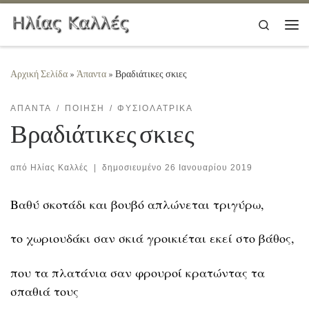
Μετάβαση στο περιεχόμενο
Search
Μεν
Αρχική Σελίδα
»
Άπαντα
»
Βραδιάτικες σκιες
ΆΠΑΝΤΑ
ΠΟΊΗΣΗ
ΦΥΣΙΟΛΑΤΡΙΚΆ
Βραδιάτικες σκιες
από
Ηλίας Καλλές
|
δημοσιευμένο
26 Ιανουαρίου 2019
Βαθύ σκοτάδι και βουβό απλώνεται τριγύρω,
το χωριουδάκι σαν σκιά γροικιέται εκεί στο βάθος,
που τα πλατάνια σαν φρουροί κρατώντας τα
σπαθιά τους